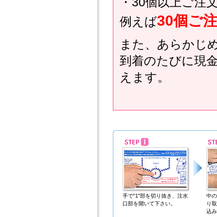
・30個以上ご注文
30個ご
例えば
また、あらかじ
到着のたびに現
えます。
手で"1"部を切り抜き、注水
中の
口部を開いて下さい。
り取
込み