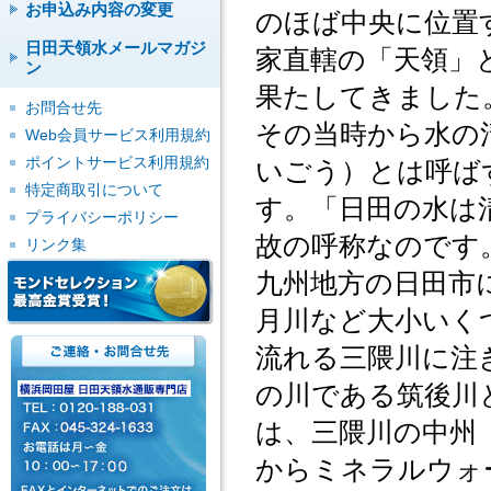
お申込み内容の変更
のほば中央に位置
日田天領水メールマガジ
家直轄の「天領」
ン
果たしてきました
お問合せ先
その当時から水の
Web会員サービス利用規約
ポイントサービス利用規約
いごう）とは呼ば
特定商取引について
す。「日田の水は
プライバシーポリシー
故の呼称なのです
リンク集
九州地方の日田市
月川など大小いく
流れる三隈川に注
の川である筑後川
は、三隈川の中州
からミネラルウォ