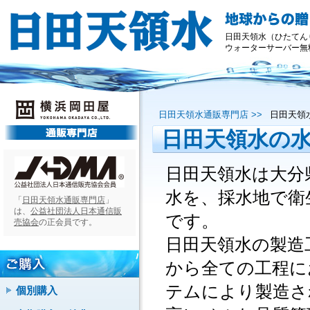
日田天領水（ひたてん
ウォーターサーバー無
日田天領水通販専門店 >>
日田天領
日田天領水の
日田天領水は大分
水を、採水地で衛
「
日田天領水通販専門店
」
は、
公益社団法人日本通信販
です。
売協会
の正会員です。
日田天領水の製造
から全ての工程に
テムにより製造さ
個別購入