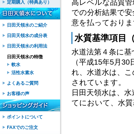
高レベルな品質管
定期購入（特典あり）
での分析結果で安
意を払っておりま
日田天領水のご紹介
日田天領水の成分表
水質基準項目（
日田天領水の利用法
水道法第４条に基
日田天領水の特徴
（平成15年5月3
軟水
れ、水道水は、こ
活性水素水
されています。
よくあるご質問
日田天領水は、水
お客様の声
てにおいて、水質
ポイントについて
FAXでのご注文